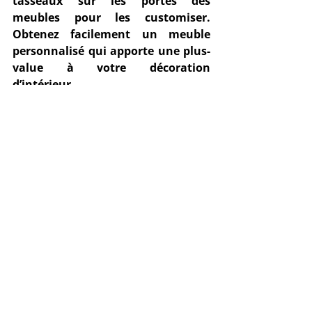
tasseaux sur les portes des 
meubles pour les customiser. 
Obtenez facilement un 
meuble 
personnalisé
 qui apporte une plus-
value à votre décoration 
d’intérieur.
Pour vous procurer des 
tissus de 
confection
 et 
tissus 
d'ameublement
 de qualité à 
Bruxelles, rendez-vous chez 
Berger 
Ets
, boutique spécialisée aux prix 
compétitifs.
Posts récents
Voir tout