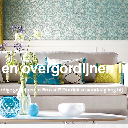
ordijnen en overgordijnen in Bruss
 hoogwaardige
gordijnen in Brussel
? Ontdek ze vandaag nog 
 en overgordijnen i
dige gordijnen in Brussel? Ontdek ze vandaag nog bij