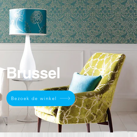
el
bij Berger in Brussel.
n Brussel
Bezoek de winkel